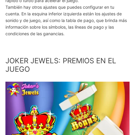
rápido o turbo para acelerar el juego.
También hay otros ajustes que puedes configurar en tu
cuenta. En la esquina inferior izquierda están los ajustes de
sonido y de juego, así como la tabla de pago, que brinda más
información sobre los símbolos, las líneas de pago y las
condiciones de las ganancias.
JOKER JEWELS: PREMIOS EN EL
JUEGO