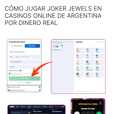
CÓMO JUGAR JOKER JEWELS EN
CASINOS ONLINE DE ARGENTINA
POR DINERO REAL