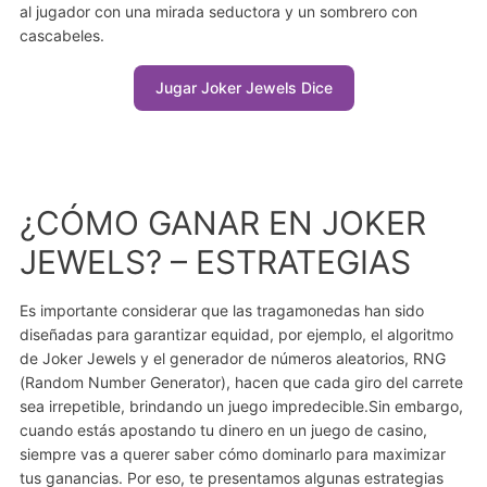
al jugador con una mirada seductora y un sombrero con
cascabeles.
Jugar Joker Jewels Dice
¿CÓMO GANAR EN JOKER
JEWELS? – ESTRATEGIAS
Es importante considerar que las tragamonedas han sido
diseñadas para garantizar equidad, por ejemplo, el algoritmo
de Joker Jewels y el generador de números aleatorios, RNG
(Random Number Generator), hacen que cada giro del carrete
sea irrepetible, brindando un juego impredecible.Sin embargo,
cuando estás apostando tu dinero en un juego de casino,
siempre vas a querer saber cómo dominarlo para maximizar
tus ganancias. Por eso, te presentamos algunas estrategias