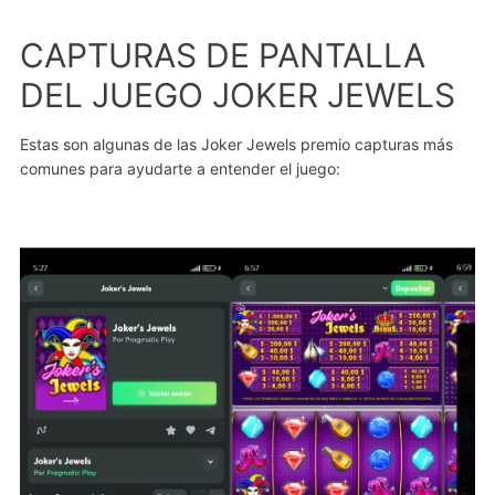
CAPTURAS DE PANTALLA
DEL JUEGO JOKER JEWELS
Estas son algunas de las Joker Jewels premio capturas más
comunes para ayudarte a entender el juego: