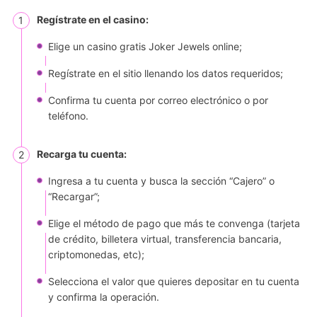
Regístrate en el casino:
Elige un casino gratis Joker Jewels online;
Regístrate en el sitio llenando los datos requeridos;
Confirma tu cuenta por correo electrónico o por
teléfono.
Recarga tu cuenta:
Ingresa a tu cuenta y busca la sección “Cajero” o
“Recargar”;
Elige el método de pago que más te convenga (tarjeta
de crédito, billetera virtual, transferencia bancaria,
criptomonedas, etc);
Selecciona el valor que quieres depositar en tu cuenta
y confirma la operación.