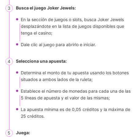
Busca el juego Joker Jewels:
En la sección de juegos o slots, busca Joker Jewels
desplazándote en la lista de juegos disponibles que
tenga el casino;
Dale clic al juego para abrirlo e iniciar.
Selecciona una apuesta:
Determina el monto de tu apuesta usando los botones
situados a ambos lados de la ruleta;
Establece el número de monedas para cada una de las
5 líneas de apuesta y el valor de las mismas;
La apuesta mínima es de 0,05 créditos y la máxima de
25 créditos.
Juega: