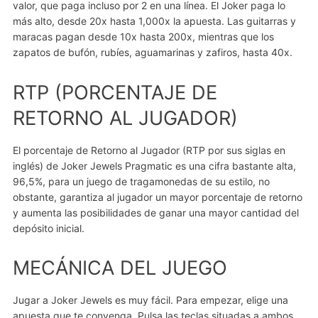
valor, que paga incluso por 2 en una línea. El Joker paga lo
más alto, desde 20x hasta 1,000x la apuesta. Las guitarras y
maracas pagan desde 10x hasta 200x, mientras que los
zapatos de bufón, rubíes, aguamarinas y zafiros, hasta 40x.
RTP (PORCENTAJE DE
RETORNO AL JUGADOR)
El porcentaje de Retorno al Jugador (RTP por sus siglas en
inglés) de Joker Jewels Pragmatic es una cifra bastante alta,
96,5%, para un juego de tragamonedas de su estilo, no
obstante, garantiza al jugador un mayor porcentaje de retorno
y aumenta las posibilidades de ganar una mayor cantidad del
depósito inicial.
MECÁNICA DEL JUEGO
Jugar a Joker Jewels es muy fácil. Para empezar, elige una
apuesta que te convenga. Pulsa las teclas situadas a ambos