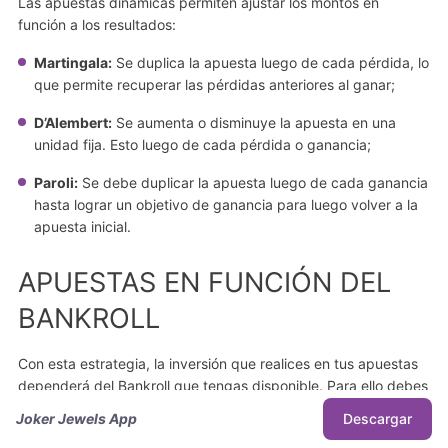
Las apuestas dinámicas permiten ajustar los montos en
función a los resultados:
Martingala:
Se duplica la apuesta luego de cada pérdida, lo
que permite recuperar las pérdidas anteriores al ganar;
D’Alembert:
Se aumenta o disminuye la apuesta en una
unidad fija. Esto luego de cada pérdida o ganancia;
Paroli:
Se debe duplicar la apuesta luego de cada ganancia
hasta lograr un objetivo de ganancia para luego volver a la
apuesta inicial.
APUESTAS EN FUNCIÓN DEL
BANKROLL
Con esta estrategia, la inversión que realices en tus apuestas
dependerá del Bankroll que tengas disponible. Para ello debes
priorizar el juego responsable estableciendo límites para los
Joker Jewels App
Descargar
depósitos y las pérdidas.