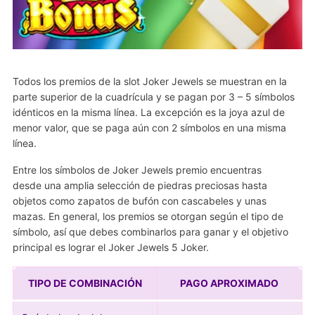
Todos los premios de la slot Joker Jewels se muestran en la
parte superior de la cuadrícula y se pagan por 3 – 5 símbolos
idénticos en la misma línea. La excepción es la joya azul de
menor valor, que se paga aún con 2 símbolos en una misma
línea.
Entre los símbolos de Joker Jewels premio encuentras
desde una amplia selección de piedras preciosas hasta
objetos como zapatos de bufón con cascabeles y unas
mazas. En general, los premios se otorgan según el tipo de
símbolo, así que debes combinarlos para ganar y el objetivo
principal es lograr el Joker Jewels 5 Joker.
TIPO DE COMBINACIÓN
PAGO APROXIMADO