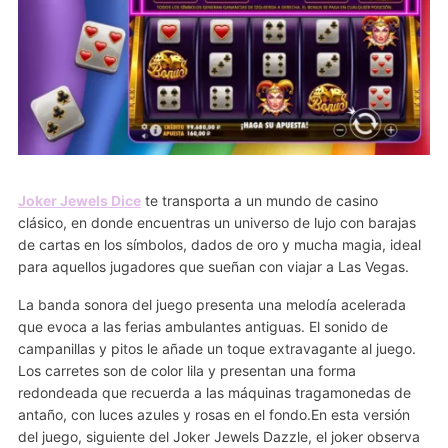
Joker Jewels Dice
te transporta a un mundo de casino
clásico, en donde encuentras un universo de lujo con barajas
de cartas en los símbolos, dados de oro y mucha magia, ideal
para aquellos jugadores que sueñan con viajar a Las Vegas.
La banda sonora del juego presenta una melodía acelerada
que evoca a las ferias ambulantes antiguas. El sonido de
campanillas y pitos le añade un toque extravagante al juego.
Los carretes son de color lila y presentan una forma
redondeada que recuerda a las máquinas tragamonedas de
antaño, con luces azules y rosas en el fondo.En esta versión
del juego, siguiente del Joker Jewels Dazzle, el joker observa