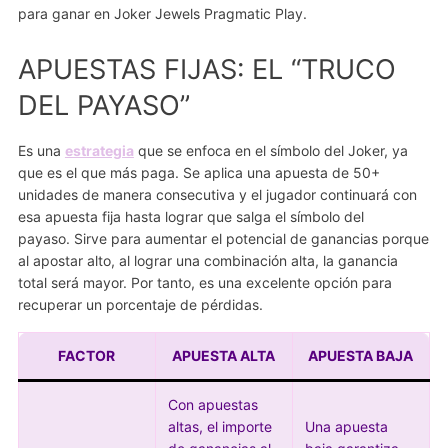
para ganar en Joker Jewels Pragmatic Play.
APUESTAS FIJAS: EL “TRUCO
DEL PAYASO”
Es una
estrategia
que se enfoca en el símbolo del Joker, ya
que es el que más paga. Se aplica una apuesta de 50+
unidades de manera consecutiva y el jugador continuará con
esa apuesta fija hasta lograr que salga el símbolo del
payaso. Sirve para aumentar el potencial de ganancias porque
al apostar alto, al lograr una combinación alta, la ganancia
total será mayor. Por tanto, es una excelente opción para
recuperar un porcentaje de pérdidas.
FACTOR
APUESTA ALTA
APUESTA BAJA
Con apuestas
altas, el importe
Una apuesta