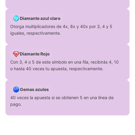
Diamante azul claro
Otorga multiplicadores de 4x, 8x y 40x por 3, 4 y 5
iguales, respectivamente.
Diamante Rojo
Con 3, 4 o 5 de este símbolo en una fila, recibirás 4, 10
o hasta 40 veces tu apuesta, respectivamente.
Gemas azules
40 veces la apuesta si se obtienen 5 en una línea de
pago.