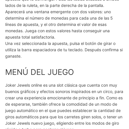
lados de la ruleta, en la parte derecha de la pantalla.
Aparecerá una ventana emergente con dos valores: uno
determina el número de monedas para cada una de las 5
líneas de apuesta, y el otro determina el valor de esas
monedas. Juega con estos valores hasta conseguir una
apuesta total satisfactoria.
Una vez seleccionada la apuesta, pulsa el botón de girar o
utiliza la barra espaciadora de tu teclado. Después confirma si
ganaste.
MENÚ DEL JUEGO
Joker Jewels online es una slot clásica que cuenta con muy
buenos gráficos y efectos sonoros inspirados en un circo, para
crear una experiencia emocionante de principio a fin. Como es
de esperarse, también ofrece la comodidad de un modo de
juego automático en el que puedes establecer la cantidad de
giros automáticos para que los carretes giren solos, o tener un
Joker Jewels nuevo juego, eligiendo entre los modos de giro