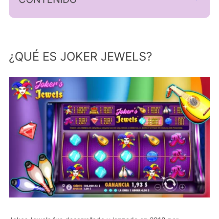
¿QUÉ ES JOKER JEWELS?